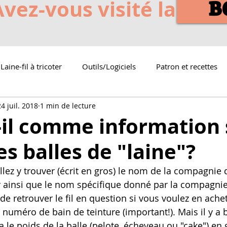
Avez-vous visité la
B
Laine-fil à tricoter
Outils/Logiciels
Patron et recettes
24 juil. 2018
1 min de lecture
-il comme information 
s balles de "laine"?
ez y trouver (écrit en gros) le nom de la compagnie 
er ainsi que le nom spécifique donné par la compagnie à
e retrouver le fil en question si vous voulez en achet
e numéro de bain de teinture (important!). Mais il y a
 a le poids de la balle (pelote, écheveau ou "cake") e