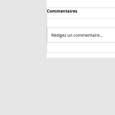
Si je double mon fil, dois-
Commentaires
je doubler la taille de mon
aiguille?
Peut-être, mais...Il circule une
règle sur le net disant: en
Rédigez un commentaire...
doublant la laine on double la
taille de l'aiguille en enlevant la
valeur 1....