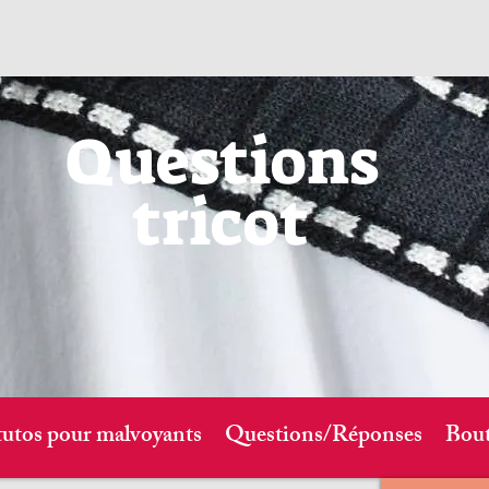
Questions
tricot
tutos pour malvoyants
Questions/Réponses
Bout