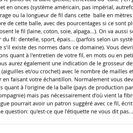
et en onces (système américain, pas impérial, autrefo
rage ou la longueur de fil dans cette  balle en mètres
ibre de cette balle, avec des pourcentages si ce sont p
ent le fil (laine, coton, soie, alpaga...). On va aussi 
 du fil: dentelle, sport, épais... (parfois selon un sys
s'il existe des normes dans ce domaine). Vous devri
ons quant à l'entretien de votre fil, en mots ou en pet
ous aurez également une indication de le grosseur des
 (aiguilles et/ou crochet) avec le nombre de mailles e
r en faisant votre échantillon. Normalement vous devr
s quant à l'origine de la balle (pays de production pa
 compagnie) mais pas nécessairement d'où vient la fi
bague pourrait avoir un patron suggéré avec ce fil, écrit
ne question: qu'est-ce que l'étiquette ne vous dit pas...