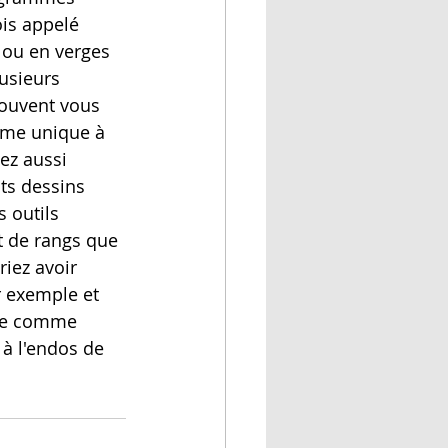
is appelé 
 ou en verges 
lusieurs 
souvent vous 
tème unique à 
ez aussi 
its dessins 
 outils 
t de rangs que 
iez avoir 
r exemple et 
bre comme 
 à l'endos de 
 