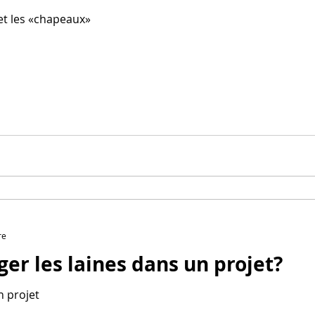
 et les «chapeaux»
re
er les laines dans un projet?
n projet