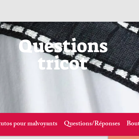
Questions
tricot
tutos pour malvoyants
Questions/Réponses
Bout