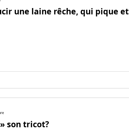
Comment adoucir une laine rêche,
ure
 son tricot?