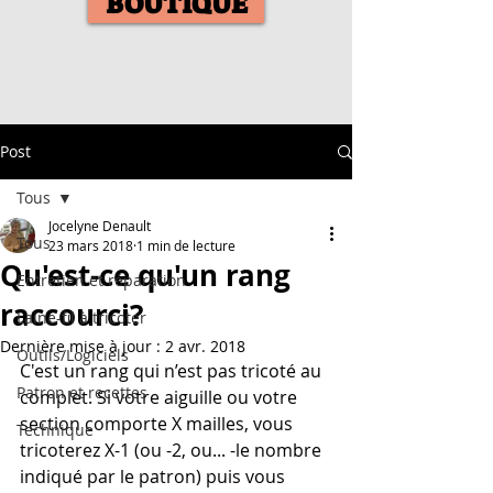
BOUTIQUE
Post
Tous
Jocelyne Denault
Tous
23 mars 2018
1 min de lecture
Qu'est-ce qu'un rang
Entretien et réparation
raccourci?
Laine-fil à tricoter
Dernière mise à jour :
2 avr. 2018
Outils/Logiciels
C'est un rang qui n’est pas tricoté au 
Patron et recettes
complet. Si votre aiguille ou votre 
section comporte X mailles, vous 
Technique
tricoterez X-1 (ou -2, ou... -le nombre 
indiqué par le patron) puis vous 