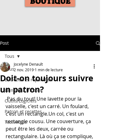
BOUTIQUE
Post
Tous
Jocelyne Denault
Tous
2 nov. 2019
1 min de lecture
Doit-on toujours suivre
Entretien et réparation
un patron?
Laine-fil à tricoter
 Pas du tout! Une lavette pour la 
Outils/Logiciels
vaisselle, c'est un carré. Un foulard, 
Patron et recettes
c'est un rectangle.Un col, c'est un 
rectangle cousu. Une couverture, ça 
Technique
peut être les deux, carrée ou 
rectangulaire. Là où ça se complique, 