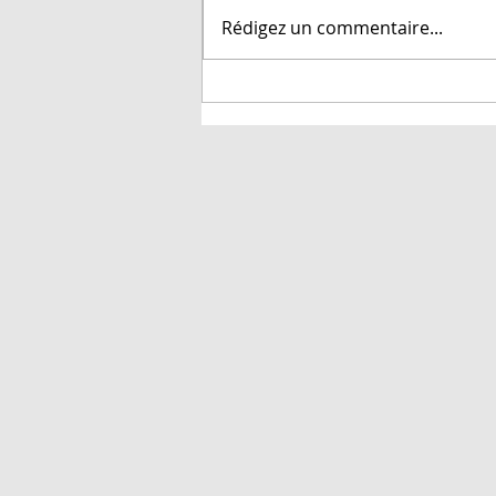
des aiguilles! Ici au Québec,
Rédigez un commentaire...
nous avons des aiguilles à
tricoter disponibles dans trois
systèmes de...