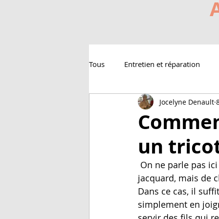
Tous
Entretien et réparation
Jocelyne Denault
Comment
un trico
 On ne parle pas ici de faire un tricot avec plusieurs couleurs comme en intarsia ou en 
jacquard, mais de c
Dans ce cas, il suffi
simplement en joign
servir des fils qui 