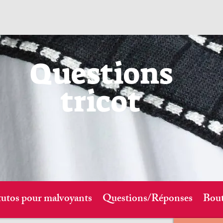
Questions
tricot
tutos pour malvoyants
Questions/Réponses
Bout