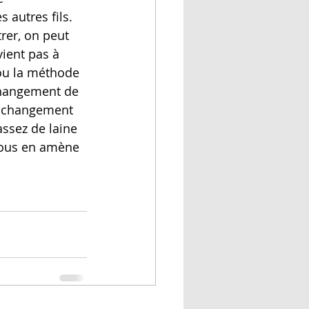
 autres fils. 
trer, on peut 
ient pas à 
ou la méthode 
 changement de 
le changement 
assez de laine 
 vous en amène 