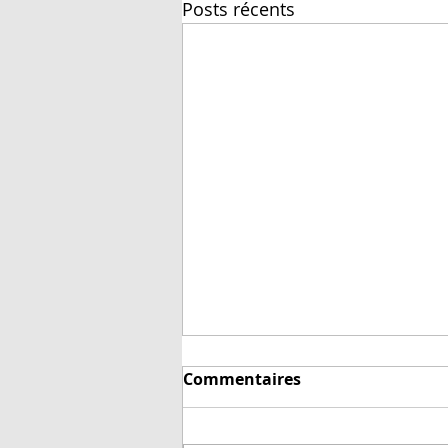
Posts récents
Aiguilles de taille
Commentaires
inconnue
L'astuce du jour: vérifier la taille