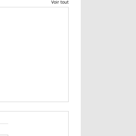
Voir tout
-on rabattre des
les à la fin d'un rang?
ponse: non. À moins de