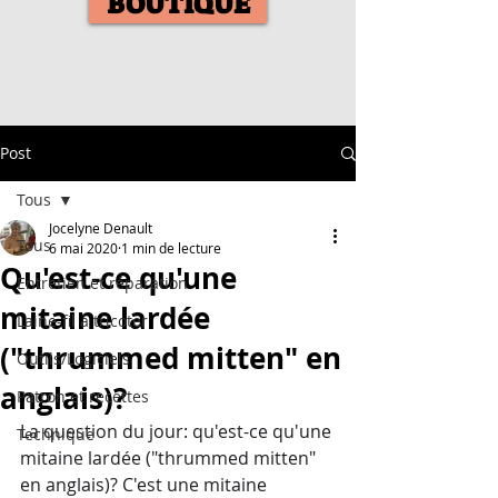
BOUTIQUE
Post
Tous
Jocelyne Denault
Tous
6 mai 2020
1 min de lecture
Qu'est-ce qu'une
Entretien et réparation
mitaine lardée
Laine-fil à tricoter
("thrummed mitten" en
Outils/Logiciels
anglais)?
Patron et recettes
La question du jour: qu'est-ce qu'une 
Technique
mitaine lardée ("thrummed mitten" 
en anglais)? C'est une mitaine 