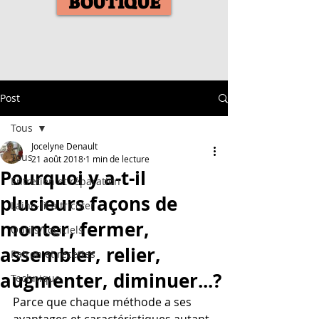
BOUTIQUE
Post
Tous
Jocelyne Denault
Tous
21 août 2018
1 min de lecture
Pourquoi y a-t-il
Entretien et réparation
plusieurs façons de
Laine-fil à tricoter
monter, fermer,
Outils/Logiciels
assembler, relier,
Patron et recettes
augmenter, diminuer...?
Technique
Parce que chaque méthode a ses 