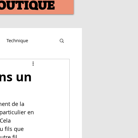
OUTIQUE
Technique
ans un
articulier en 
Cela 
u fils que 
tre fil. 