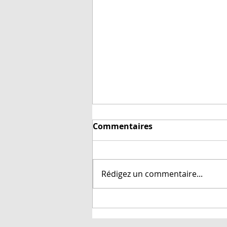
Aiguilles de taille
Commentaires
inconnue
L'astuce du jour: vérifier la taille
des aiguilles! Ici au Québec,
Rédigez un commentaire...
nous avons des aiguilles à
tricoter disponibles dans trois
systèmes de...