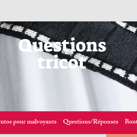
Questions
tricot
tutos pour malvoyants
Questions/Réponses
Bout