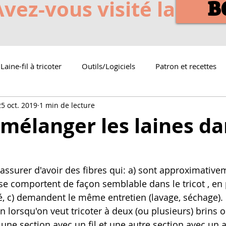
Avez-vous visité la
B
Laine-fil à tricoter
Outils/Logiciels
Patron et recettes
25 oct. 2019
1 min de lecture
mélanger les laines d
e comportent de façon semblable dans le tricot , en p
té, c) demandent le même entretien (lavage, séchage). 
n lorsqu'on veut tricoter à deux (ou plusieurs) brins o
 une section avec un fil et une autre section avec un au