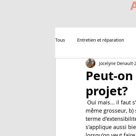
Tous
Entretien et réparation
Jocelyne Denault
Peut-on 
projet?
 Oui mais... il faut s'assurer d'avoir des fibres qui: a) sont approximativement de la 
même grosseur, b) s
terme d'extensibili
s'applique aussi bie
lorsqu'on veut faire