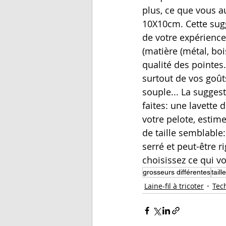
plus, ce que vous 
10X10cm. Cette sugg
de votre expérience,
(matière (métal, bois
qualité des pointes.
surtout de vos goûts
souple... La sugges
faites: une lavette 
votre pelote, estime
de taille semblable: 
serré et peut-être r
choisissez ce qui v
grosseurs différentes
taille
Laine-fil à tricoter
Tec