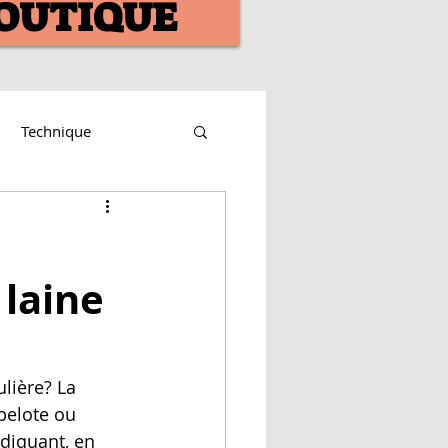
OUTIQUE
Technique
 laine
lière? La 
pelote ou 
ndiquant, en 