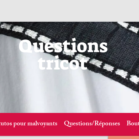
Questions
tricot
tutos pour malvoyants
Questions/Réponses
Bout