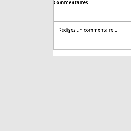
Aiguilles de taille
Commentaires
inconnue
L'astuce du jour: vérifier la taille
des aiguilles! Ici au Québec,
Rédigez un commentaire...
nous avons des aiguilles à
tricoter disponibles dans trois
systèmes de...