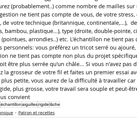
aurez (probablement..) comme nombre de mailles sur 
estion ne tient pas compte de vous, de votre stress, 
 de votre technique (britannique, continentale,...),  de
, bambou, plastique...), type (droite, double-pointe, cir
 (pointues, arrondies..) etc. L'échantillon ne tient pas
 personnels: vous préférez un tricot serré ou ajouré, 
tion ne tient pas compte non plus du projet spécifiqu
doit être plus serrée qu'un châle... Si vous n'avez pas d
z la grosseur de votre fil et faites un premier essai av
plus petite, vous aurez de la difficulté à travailler car 
igide, plus grosse, votre travail sera souple et peut-êt
ous convient
échantillon
aiguilles
rigide
lâche
hnique
Patron et recettes