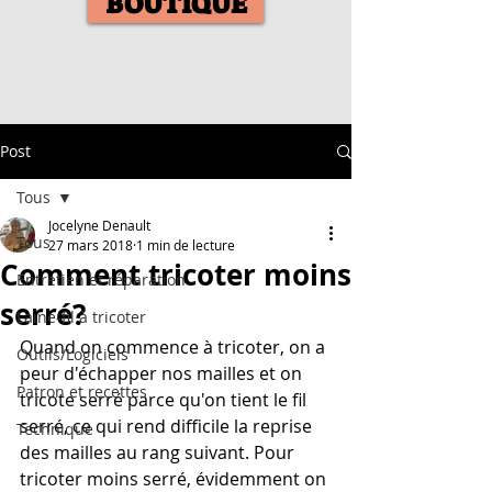
BOUTIQUE
Post
Tous
Jocelyne Denault
Tous
27 mars 2018
1 min de lecture
Comment tricoter moins
Entretien et réparation
serré?
Laine-fil à tricoter
Quand on commence à tricoter, on a 
Outils/Logiciels
peur d'échapper nos mailles et on 
Patron et recettes
tricote serré parce qu'on tient le fil 
serré, ce qui rend difficile la reprise 
Technique
des mailles au rang suivant. Pour 
tricoter moins serré, évidemment on 